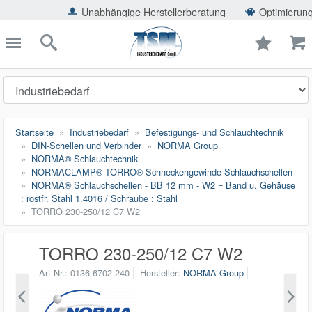
ießen
Unabhängige Herstellerberatung
Optimierung der Einsparp
TSMShop24.de
schließen
Suche
Startseite
Industriebedarf
Befestigungs- und Schlauchtechnik
DIN-Schellen und Verbinder
NORMA Group
NORMA® Schlauchtechnik
NORMACLAMP® TORRO® Schneckengewinde Schlauchschellen
NORMA® Schlauchschellen - BB 12 mm - W2 = Band u. Gehäuse
: rostfr. Stahl 1.4016 / Schraube : Stahl
TORRO 230-250/12 C7 W2
TORRO 230-250/12 C7 W2
Art-Nr.
0136 6702 240
Hersteller
NORMA Group