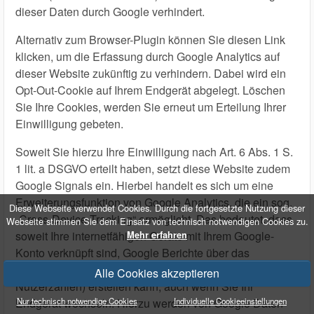
dieser Daten durch Google verhindert.
Alternativ zum Browser-Plugin können Sie
diesen Link
klicken, um die Erfassung durch Google Analytics auf
dieser Website zukünftig zu verhindern. Dabei wird ein
Opt-Out-Cookie auf Ihrem Endgerät abgelegt. Löschen
Sie Ihre Cookies, werden Sie erneut um Erteilung Ihrer
Einwilligung gebeten.
Soweit Sie hierzu Ihre Einwilligung nach Art. 6 Abs. 1 S.
1 lit. a DSGVO erteilt haben, setzt diese Website zudem
Google Signals ein. Hierbei handelt es sich um eine
Erweiterungsfunktion von Google Analytics, die ein sog.
Diese Webseite verwendet Cookies. Durch die fortgesetzte Nutzung dieser
„Cross-Device Tracking“ ermöglicht. Das bedeutet, dass
Webseite stimmen Sie dem Einsatz von technisch notwendigen Cookies zu.
soweit Ihre internetfähigen Geräte mit Ihrem Google-
Mehr erfahren
Konto verknüpft sind, Google Berichte über das
Nutzungsverhalten (insb. die geräteübergreifenden
Alle Cookies akzeptieren
Nutzerzahlen) erstellen kann, auch wenn Sie Ihr
Nur technisch notwendige Cookies
Individuelle Cookieeinstellungen
Endgerät wechseln. Hierzu werden von Google Daten