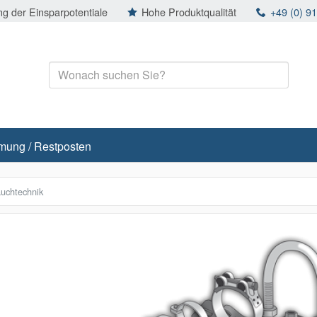
g der Einsparpotentiale
Hohe Produktqualität
+49 (0) 9
mung / Restposten
auchtechnik