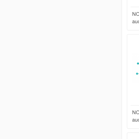
NO
au
NO
au