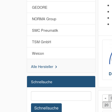
GEDORE
NORMA Group
SMC Pneumatik
TSM GmbH
Weicon
Alle Hersteller
D
Schnellsuche
«
vor
20
Schnellsuche