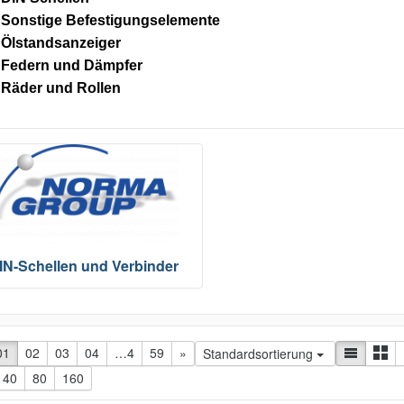
Sonstige Befestigungselemente
Ölstandsanzeiger
Federn und Dämpfer
Räder und Rollen
IN-Schellen und Verbinder
herige Seite
01
02
03
04
…4
59
nächste Seite
»
Standardsortierung
40
80
160