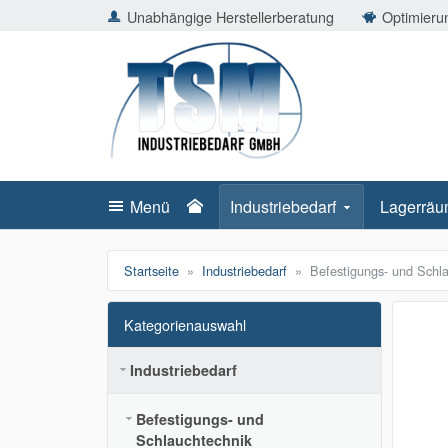
ießen
Unabhängige Herstellerberatung
Optimierun
TSMShop24.de
schließen
Suche
schließen
Suche
Menü
Industriebedarf
Lagerräu
Startseite
Industriebedarf
Befestigungs- und Schl
Kategorienauswahl
Industriebedarf
Befestigungs- und
Schlauchtechnik