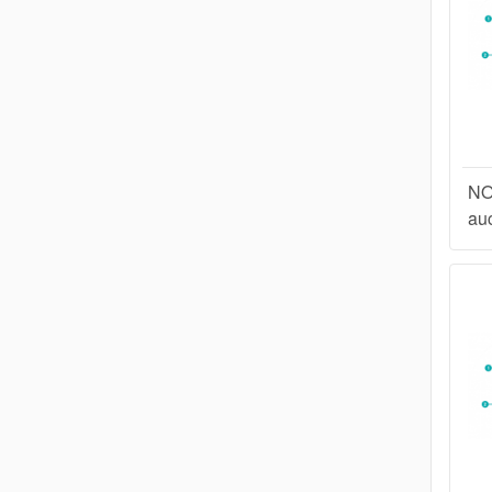
NO
au