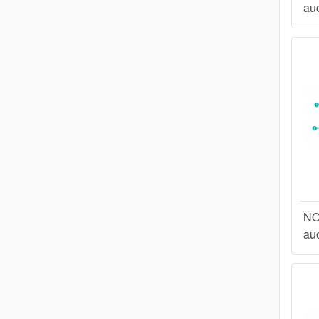
au
NO
au