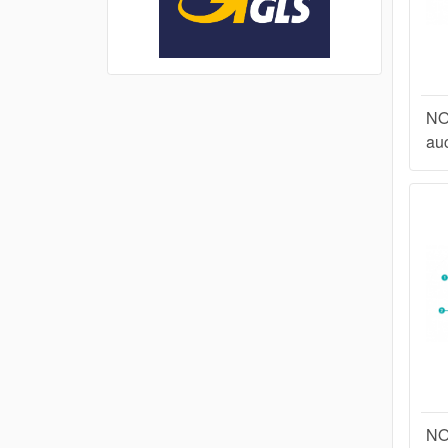
NO
au
NO