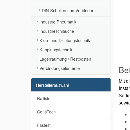
DIN-Schellen und Verbinder
Industrie Pneumatik
Industrieschläuche
Kleb- und Dichtungstechnik
Kupplungstechnik
Lagerräumung / Restposten
Be
Verbindungselemente
Mit d
Herstellerauswahl
Insta
Sorti
Ballistol
sowi
ContiTech
Fastest