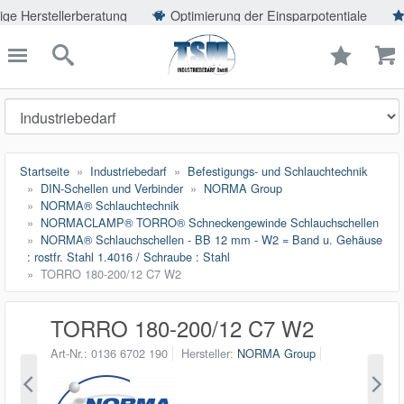
ießen
rberatung
Optimierung der Einsparpotentiale
Hohe Produk
TSMShop24.de
schließen
Suche
Startseite
Industriebedarf
Befestigungs- und Schlauchtechnik
DIN-Schellen und Verbinder
NORMA Group
NORMA® Schlauchtechnik
NORMACLAMP® TORRO® Schneckengewinde Schlauchschellen
NORMA® Schlauchschellen - BB 12 mm - W2 = Band u. Gehäuse
: rostfr. Stahl 1.4016 / Schraube : Stahl
TORRO 180-200/12 C7 W2
TORRO 180-200/12 C7 W2
Art-Nr.
0136 6702 190
Hersteller
NORMA Group