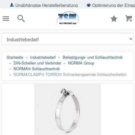
ießen
ängige Herstellerberatung
Optimierung der Einsparpotentiale
TSMShop24.de
schließen
Suche
Startseite
Industriebedarf
Befestigungs- und Schlauchtechnik
DIN-Schellen und Verbinder
NORMA Group
NORMA® Schlauchtechnik
NORMACLAMP® TORRO® Schneckengewinde Schlauchschellen