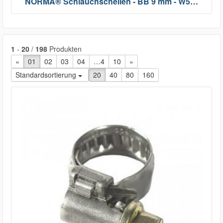
NORMA® Schlauchschellen - BB 9 mm - W5…
1
-
20
/
198
Produkten
«
vorherige Seite
01
02
03
04
…4
10
nächste Seite
»
Standardsortierung
20
40
80
160