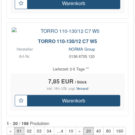
Warenkorb
TORRO 110-130/12 C7 W5
Hersteller
NORMA Group
Art-Nr.
0136 6705 120
Lieferzeit 3-5 Tage **
7,85 EUR
/ Stück
inkl. 19% USt.
zzgl.
Versand
Warenkorb
1
-
20
/
198
Produkten
«
vorherige Seite
01
02
03
04
…4
10
nächste Seite
»
20
40
80
160