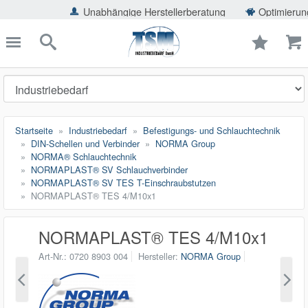
ießen
Unabhängige Herstellerberatung
Optimierung der Eins
TSMShop24.de
schließen
Suche
Startseite
Industriebedarf
Befestigungs- und Schlauchtechnik
DIN-Schellen und Verbinder
NORMA Group
NORMA® Schlauchtechnik
NORMAPLAST® SV Schlauchverbinder
NORMAPLAST® SV TES T-Einschraubstutzen
NORMAPLAST® TES 4/M10x1
NORMAPLAST® TES 4/M10x1
Art-Nr.
0720 8903 004
Hersteller
NORMA Group