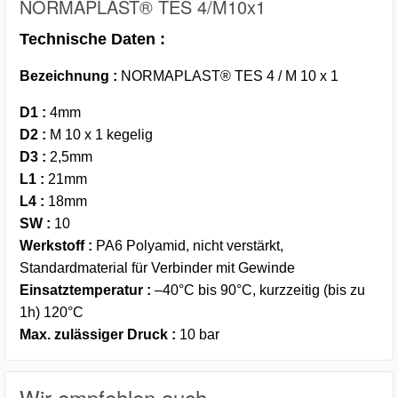
NORMAPLAST® TES 4/M10x1
Technische Daten :
Bezeichnung :
NORMAPLAST® TES 4 / M 10 x 1
D1
:
4mm
D2
:
M 10 x 1 kegelig
D3
:
2,5mm
L1
:
21mm
L4
:
18mm
SW
:
10
Werkstoff
:
PA6 Polyamid, nicht verstärkt,
Standardmaterial für Verbinder mit Gewinde
Einsatztemperatur
:
–40°C bis 90°C, kurzzeitig (bis zu
1h) 120°C
Max. zulässiger Druck
:
10 bar
Wir empfehlen auch