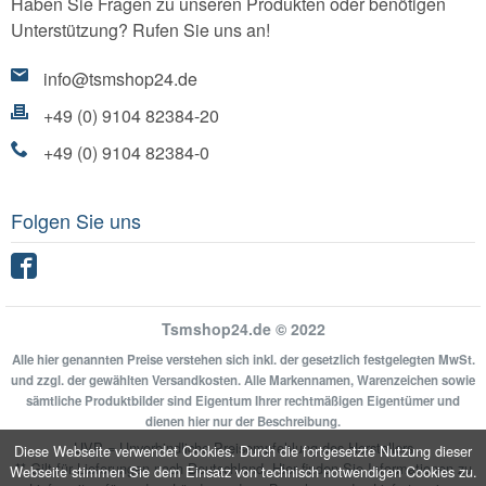
Haben Sie Fragen zu unseren Produkten oder benötigen
Unterstützung? Rufen Sie uns an!
info@tsmshop24.de
+49 (0) 9104 82384-20
+49 (0) 9104 82384-0
Folgen Sie uns
Facebook
Tsmshop24.de © 2022
Alle hier genannten Preise verstehen sich inkl. der gesetzlich festgelegten MwSt.
und zzgl. der gewählten Versandkosten. Alle Markennamen, Warenzeichen sowie
sämtliche Produktbilder sind Eigentum Ihrer rechtmäßigen Eigentümer und
dienen hier nur der Beschreibung.
UVP = Unverbindliche Preisempfehlung des Herstellers
Diese Webseite verwendet Cookies. Durch die fortgesetzte Nutzung dieser
** Gilt für Lieferungen nach Deutschland.
Hier
finden Sie Informationen zu
Webseite stimmen Sie dem Einsatz von technisch notwendigen Cookies zu.