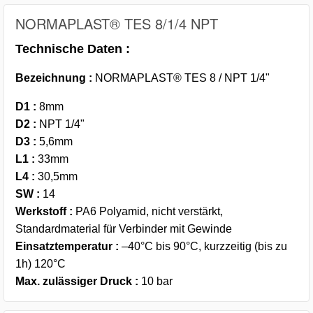
NORMAPLAST® TES 8/1/4 NPT
Technische Daten :
Bezeichnung :
NORMAPLAST® TES 8 / NPT 1/4"
D1
:
8mm
D2
:
NPT 1/4"
D3
:
5,6mm
L1
:
33mm
L4
:
30,5mm
SW
:
14
Werkstoff
:
PA6 Polyamid, nicht verstärkt,
Standardmaterial für Verbinder mit Gewinde
Einsatztemperatur
:
–40°C bis 90°C, kurzzeitig (bis zu
1h) 120°C
Max. zulässiger Druck
:
10 bar