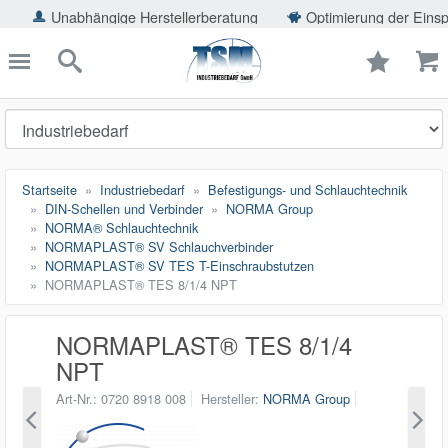
ießen
abhängige Herstellerberatung
Optimierung der Einsparpotentia
TSMShop24.de
schließen
Suche
Startseite
Industriebedarf
Befestigungs- und Schlauchtechnik
DIN-Schellen und Verbinder
NORMA Group
NORMA® Schlauchtechnik
NORMAPLAST® SV Schlauchverbinder
NORMAPLAST® SV TES T-Einschraubstutzen
NORMAPLAST® TES 8/1/4 NPT
NORMAPLAST® TES 8/1/4
NPT
Art-Nr.
0720 8918 008
Hersteller
NORMA Group