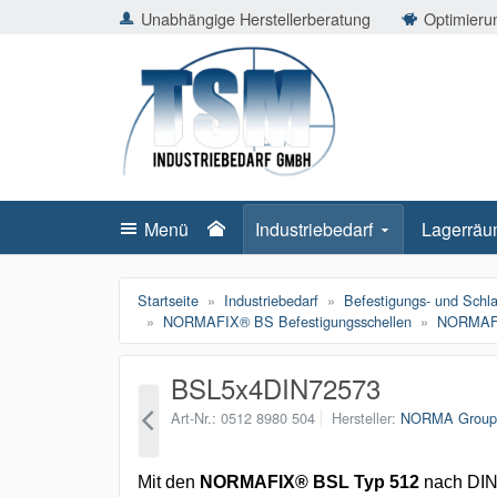
ießen
Unabhängige Herstellerberatung
Optimierun
TSMShop24.de
schließen
Suche
schließen
Suche
Menü
Industriebedarf
Lagerräu
Startseite
Industriebedarf
Befestigungs- und Schl
NORMAFIX® BS Befestigungsschellen
NORMAFIX
BSL5x4DIN72573
Art-Nr.
0512 8980 504
Hersteller
NORMA Grou
Mit den
NORMAFIX® BSL Typ 512
nach DIN 