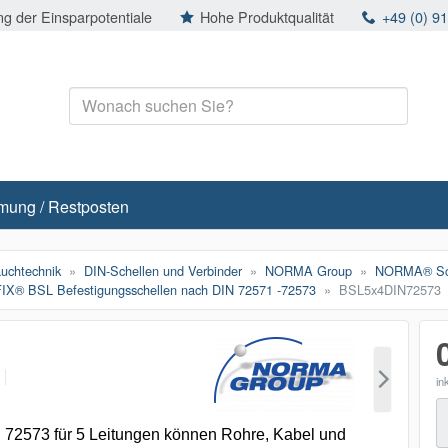
g der Einsparpotentiale
Hohe Produktqualität
+49 (0) 9
mung / Restposten
auchtechnik
DIN-Schellen und Verbinder
NORMA Group
NORMA® Sch
® BSL Befestigungsschellen nach DIN 72571 -72573
BSL5x4DIN72573
p
in
M
72573 für 5 Leitungen können Rohre, Kabel und