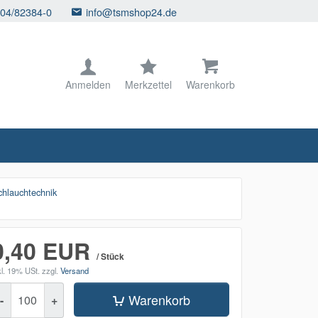
104/82384-0
info@tsmshop24.de
Anmelden
Merkzettel
Warenkorb
lauchtechnik
0,40 EUR
/ Stück
kl. 19% USt.
zzgl.
Versand
enge
Warenkorb
-
+