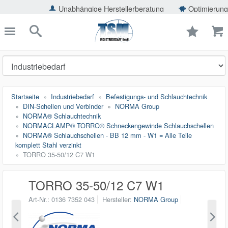
ießen
Unabhängige Herstellerberatung
Optimierung der Ei
TSMShop24.de
schließen
Suche
Startseite
Industriebedarf
Befestigungs- und Schlauchtechnik
DIN-Schellen und Verbinder
NORMA Group
NORMA® Schlauchtechnik
NORMACLAMP® TORRO® Schneckengewinde Schlauchschellen
NORMA® Schlauchschellen - BB 12 mm - W1 = Alle Teile
komplett Stahl verzinkt
TORRO 35-50/12 C7 W1
TORRO 35-50/12 C7 W1
Art-Nr.
0136 7352 043
Hersteller
NORMA Group