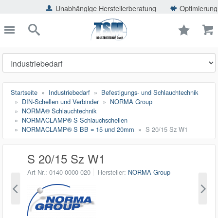
ießen
Unabhängige Herstellerberatung
Optimierung der Einspa
TSMShop24.de
schließen
Suche
Startseite
Industriebedarf
Befestigungs- und Schlauchtechnik
DIN-Schellen und Verbinder
NORMA Group
NORMA® Schlauchtechnik
NORMACLAMP® S Schlauchschellen
NORMACLAMP® S BB = 15 und 20mm
S 20/15 Sz W1
S 20/15 Sz W1
Art-Nr.
0140 0000 020
Hersteller
NORMA Group