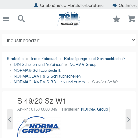
ießen
Unabhängige Herstellerberatung
Optimierung der Eins
TSMShop24.de
schließen
Suche
Startseite
Industriebedarf
Befestigungs- und Schlauchtechnik
DIN-Schellen und Verbinder
NORMA Group
NORMA® Schlauchtechnik
NORMACLAMP® S Schlauchschellen
NORMACLAMP® S BB = 15 und 20mm
S 49/20 Sz W1
S 49/20 Sz W1
Art-Nr.
0150 0000 049
Hersteller
NORMA Group