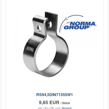
RS94,5DIN71555W1
9,85 EUR
/ Stück
inkl. 19% USt.
zzgl.
Versand