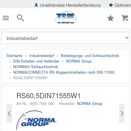
ießen
Unabhängige Herstellerberatung
Optimierung der Ein
TSMShop24.de
schließen
Suche
Startseite
Industriebedarf
Befestigungs- und Schlauchtechnik
DIN-Schellen und Verbinder
NORMA Group
NORMA® Schlauchtechnik
NORMACONNECT® RS Abgasrohrschellen nach DIN 71555
RS60,5DIN71555W1
RS60,5DIN71555W1
Art-Nr.
0550 7000 060
Hersteller
NORMA Group