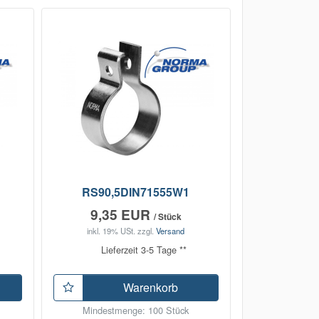
RS90,5DIN71555W1
9,35 EUR
/ Stück
inkl. 19% USt.
zzgl.
Versand
Lieferzeit 3-5 Tage **
Warenkorb
Mindestmenge: 100 Stück