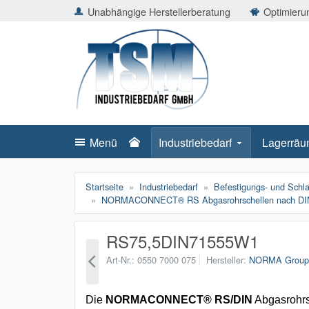
ießen
Unabhängige Herstellerberatung
Optimierun
TSMShop24.de
schließen
Suche
schließen
Suche
Menü
Industriebedarf
Lagerräu
Startseite
Industriebedarf
Befestigungs- und Schl
NORMACONNECT® RS Abgasrohrschellen nach DI
RS75,5DIN71555W1
Art-Nr.
0550 7000 075
Hersteller
NORMA Grou
Die
NORMACONNECT® RS/DIN
Abgasrohr