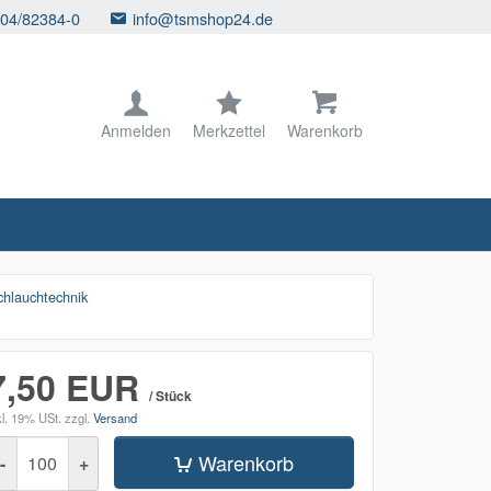
104/82384-0
info@tsmshop24.de
Anmelden
Merkzettel
Warenkorb
lauchtechnik
7,50 EUR
/ Stück
kl. 19% USt.
zzgl.
Versand
enge
Warenkorb
-
+