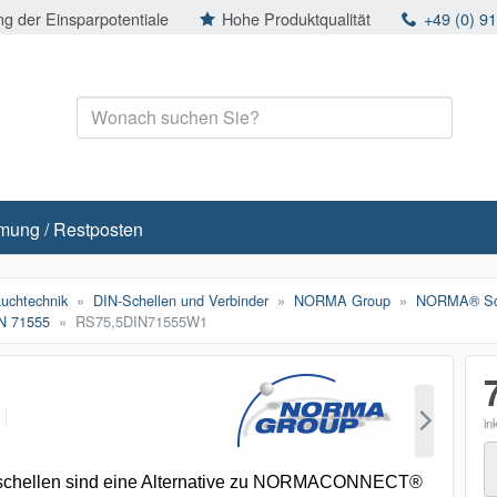
g der Einsparpotentiale
Hohe Produktqualität
+49 (0) 9
mung / Restposten
auchtechnik
DIN-Schellen und Verbinder
NORMA Group
NORMA® Sch
N 71555
RS75,5DIN71555W1
p
in
M
schellen sind eine Alternative zu NORMACONNECT®