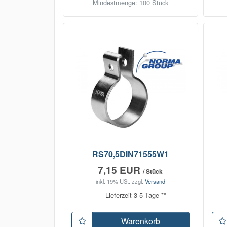
Mindestmenge: 100 Stück
RS70,5DIN71555W1
7,15 EUR
/ Stück
inkl. 19% USt.
zzgl.
Versand
Lieferzeit 3-5 Tage **
Warenkorb