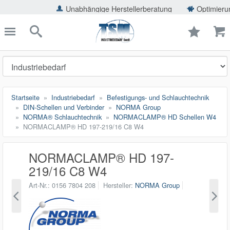
ießen
Unabhängige Herstellerberatung
Optimierung der Eins
TSMShop24.de
schließen
Suche
Startseite
Industriebedarf
Befestigungs- und Schlauchtechnik
DIN-Schellen und Verbinder
NORMA Group
NORMA® Schlauchtechnik
NORMACLAMP® HD Schellen W4
NORMACLAMP® HD 197-219/16 C8 W4
NORMACLAMP® HD 197-
219/16 C8 W4
Art-Nr.
0156 7804 208
Hersteller
NORMA Group