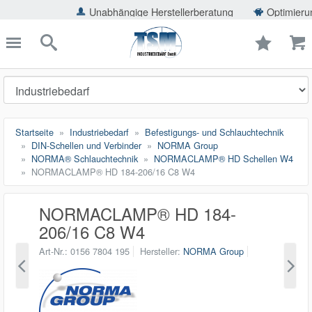
ießen
Unabhängige Herstellerberatung
Optimierung der Einsp
TSMShop24.de
schließen
Suche
Startseite
Industriebedarf
Befestigungs- und Schlauchtechnik
DIN-Schellen und Verbinder
NORMA Group
NORMA® Schlauchtechnik
NORMACLAMP® HD Schellen W4
NORMACLAMP® HD 184-206/16 C8 W4
NORMACLAMP® HD 184-
206/16 C8 W4
Art-Nr.
0156 7804 195
Hersteller
NORMA Group