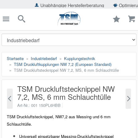
ießen
Unabhängige Herstellerberatung
Optimierung der Eins
TSMShop24.de
schließen
Suche
Startseite
Industriebedarf
Kupplungstechnik
TSM Druckluftkupplungen NW 7,2 (European Standard)
TSM Druckluftstecknippel NW 7,2, MS, 6 mm Schlauchtülle
TSM Druckluftstecknippel NW
7,2, MS, 6 mm Schlauchtülle
Art-Nr.
001 150PL6HBB
TSM Druckluftstecknippel, NW7,2 aus Messing und 6 mm
Schlauchtülle.
Universell einsetzbarer Messing-Druckluftstecknippel