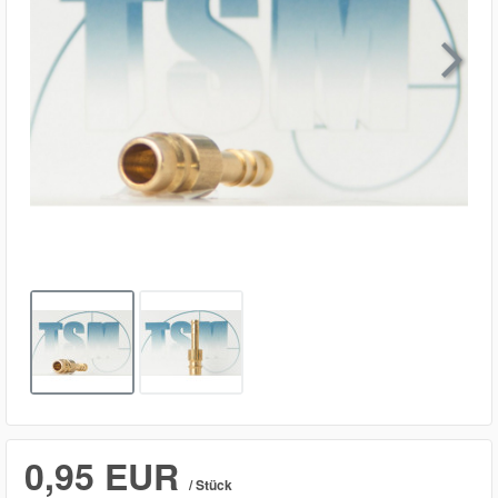

0,95 EUR
/ Stück