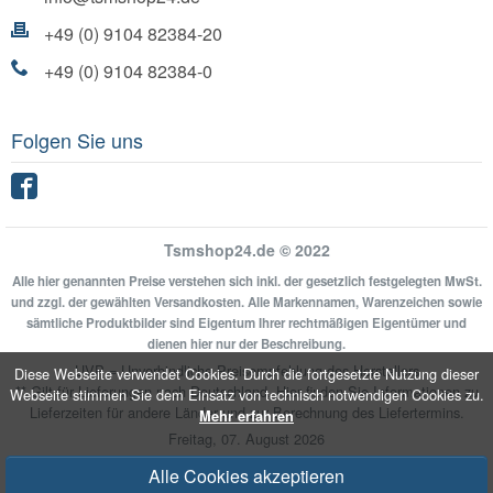
+49 (0) 9104 82384-20
+49 (0) 9104 82384-0
Folgen Sie uns
Facebook
Tsmshop24.de © 2022
Alle hier genannten Preise verstehen sich inkl. der gesetzlich festgelegten MwSt.
und zzgl. der gewählten Versandkosten. Alle Markennamen, Warenzeichen sowie
sämtliche Produktbilder sind Eigentum Ihrer rechtmäßigen Eigentümer und
dienen hier nur der Beschreibung.
UVP = Unverbindliche Preisempfehlung des Herstellers
Diese Webseite verwendet Cookies. Durch die fortgesetzte Nutzung dieser
** Gilt für Lieferungen nach Deutschland.
Hier
finden Sie Informationen zu
Webseite stimmen Sie dem Einsatz von technisch notwendigen Cookies zu.
Lieferzeiten für andere Länder und zur Berechnung des Liefertermins.
Mehr erfahren
Freitag, 07. August 2026
Alle Cookies akzeptieren
Umgesetzt mit
xonic-solutions Shopsoftware