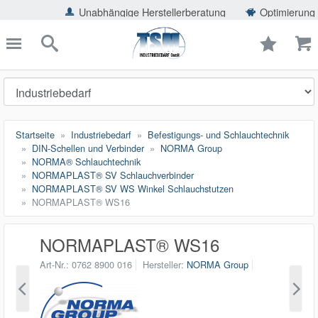
ießen
Unabhängige Herstellerberatung
Optimierung der Einsparp
TSMShop24.de
schließen
Suche
Startseite
Industriebedarf
Befestigungs- und Schlauchtechnik
DIN-Schellen und Verbinder
NORMA Group
NORMA® Schlauchtechnik
NORMAPLAST® SV Schlauchverbinder
NORMAPLAST® SV WS Winkel Schlauchstutzen
NORMAPLAST® WS16
NORMAPLAST® WS16
Art-Nr.
0762 8900 016
Hersteller
NORMA Group