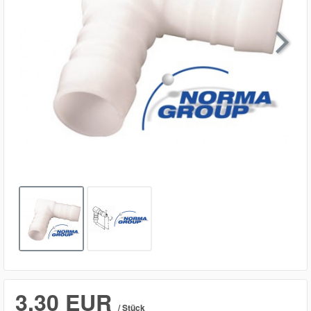

3,30 EUR
/ Stück