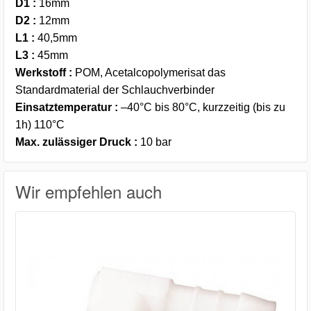
D1
:
16mm
D2
:
12mm
L1
:
40,5mm
L3
:
45mm
Werkstoff
:
POM, Acetalcopolymerisat das
Standardmaterial der Schlauchverbinder
Einsatztemperatur
:
–40°C bis 80°C, kurzzeitig (bis zu
1h) 110°C
Max. zulässiger Druck
:
10 bar
Wir empfehlen auch