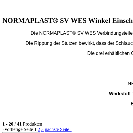
NORMAPLAST® SV WES Winkel Einschr
Die NORMAPLAST® SV WES Verbindungsteile aus 
Die Rippung der Stutzen bewirkt, dass der Schlauch
Die drei erhältlichen
NP
Werkstoff
:
1
-
20
/
41
Produkten
«
vorherige Seite
1
2
3
nächste Seite
»