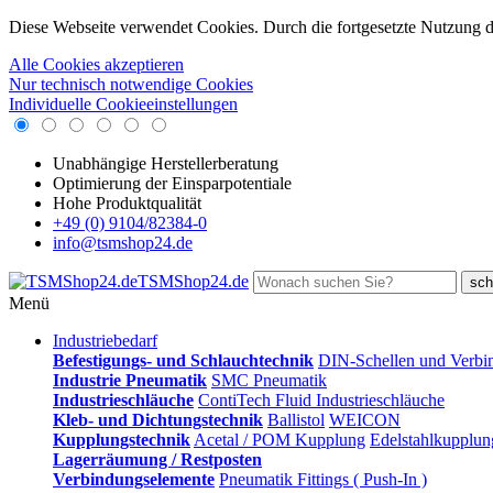
Diese Webseite verwendet Cookies. Durch die fortgesetzte Nutzung 
Alle Cookies akzeptieren
Nur technisch notwendige Cookies
Individuelle Cookieeinstellungen
Unabhängige Herstellerberatung
Optimierung der Einsparpotentiale
Hohe Produktqualität
+49 (0) 9104/82384-0
info@tsmshop24.de
TSMShop24.de
sch
Menü
Industriebedarf
Befestigungs- und Schlauchtechnik
DIN-Schellen und Verbi
Industrie Pneumatik
SMC Pneumatik
Industrieschläuche
ContiTech Fluid Industrieschläuche
Kleb- und Dichtungstechnik
Ballistol
WEICON
Kupplungstechnik
Acetal / POM Kupplung
Edelstahlkupplun
Lagerräumung / Restposten
Verbindungselemente
Pneumatik Fittings ( Push-In )