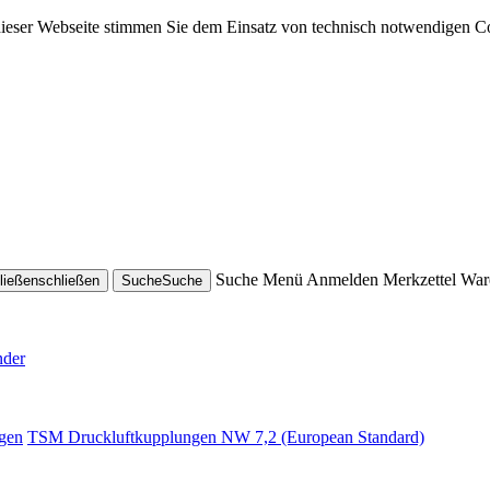
dieser Webseite stimmen Sie dem Einsatz von technisch notwendigen C
Suche
Menü
Anmelden
Merkzettel
War
ließen
schließen
Suche
Suche
nder
gen
TSM Druckluftkupplungen NW 7,2 (European Standard)