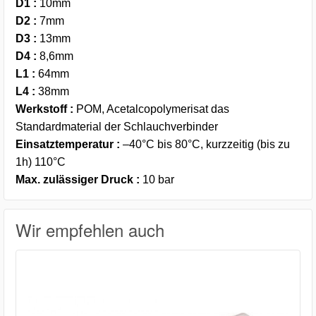
D1
:
10mm
D2
:
7mm
D3 :
13mm
D4
:
8,6mm
L1
:
64mm
L4
:
38mm
Werkstoff
:
POM, Acetalcopolymerisat das
Standardmaterial der Schlauchverbinder
Einsatztemperatur
:
–40°C bis 80°C, kurzzeitig (bis zu
1h) 110°C
Max. zulässiger Druck
:
10 bar
Wir empfehlen auch