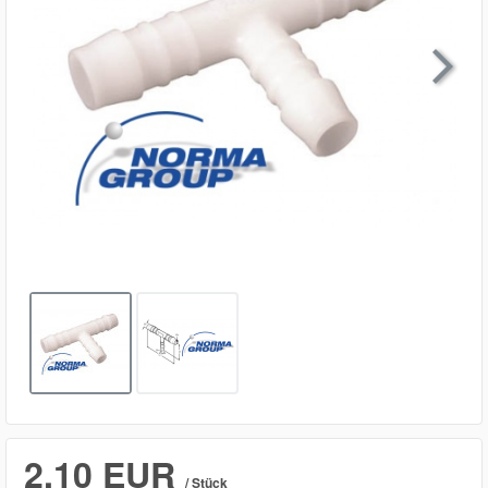

2,10 EUR
/ Stück