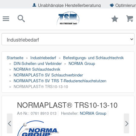
ießen
Unabhängige Herstellerberatung
Optimierung der Einsp
TSMShop24.de
schließen
Suche
Startseite
Industriebedarf
Befestigungs- und Schlauchtechnik
DIN-Schellen und Verbinder
NORMA Group
NORMA® Schlauchtechnik
NORMAPLAST® SV Schlauchverbinder
NORMAPLAST® SV TRS T-Reduzierschlauchstutzen
NORMAPLAST® TRS10-13-10
NORMAPLAST® TRS10-13-10
Art-Nr.
0761 8910 013
Hersteller
NORMA Group