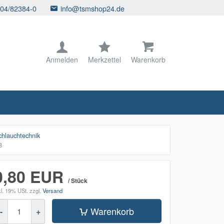
104/82384-0
info@tsmshop24.de
Anmelden
Merkzettel
Warenkorb
lauchtechnik
8
0,80 EUR
/ Stück
kl. 19% USt.
zzgl.
Versand
enge
Warenkorb
-
+