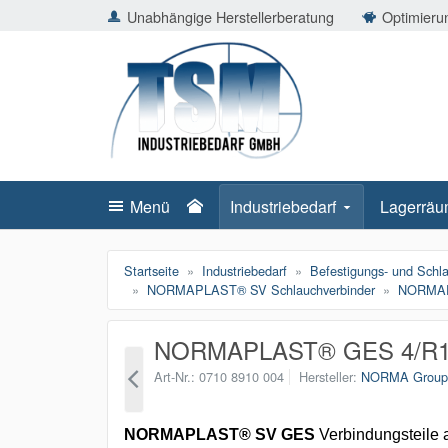
ießen
Unabhängige Herstellerberatung
Optimierun
TSMShop24.de
schließen
Suche
schließen
Suche
Menü
Industriebedarf
Lagerräu
Startseite
Industriebedarf
Befestigungs- und Schl
NORMAPLAST® SV Schlauchverbinder
NORMAPL
NORMAPLAST® GES 4/R1
Art-Nr.
0710 8910 004
Hersteller
NORMA Grou
NORMAPLAST® SV GES
Verbindungsteile 