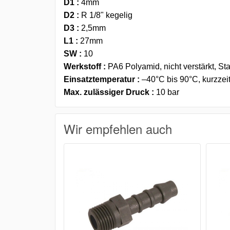
D1
:
4mm
D2
:
R 1/8" kegelig
D3
:
2,5mm
L1
:
27mm
SW
:
10
Werkstoff
:
PA6 Polyamid, nicht verstärkt, St
Einsatztemperatur
:
–40°C bis 90°C, kurzzeit
Max. zulässiger Druck
:
10 bar
Wir empfehlen auch