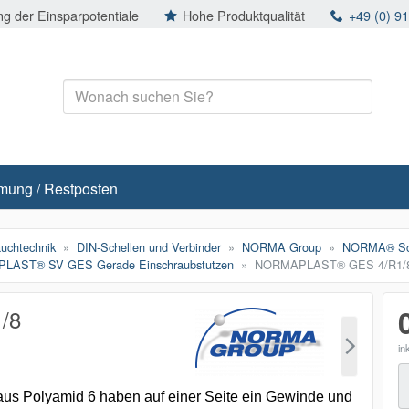
g der Einsparpotentiale
Hohe Produktqualität
+49 (0) 9
mung / Restposten
auchtechnik
DIN-Schellen und Verbinder
NORMA Group
NORMA® Sch
AST® SV GES Gerade Einschraubstutzen
NORMAPLAST® GES 4/R1/
/8
p
in
M
aus Polyamid 6 haben auf einer Seite ein Gewinde und