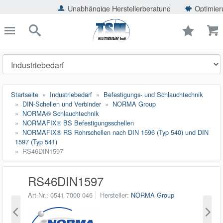
ießen
Unabhängige Herstellerberatung
Optimierung der Ein
TSMShop24.de
schließen
Suche
Startseite
Industriebedarf
Befestigungs- und Schlauchtechnik
DIN-Schellen und Verbinder
NORMA Group
NORMA® Schlauchtechnik
NORMAFIX® BS Befestigungsschellen
NORMAFIX® RS Rohrschellen nach DIN 1596 (Typ 540) und DIN
1597 (Typ 541)
RS46DIN1597
RS46DIN1597
Art-Nr.
0541 7000 046
Hersteller
NORMA Group