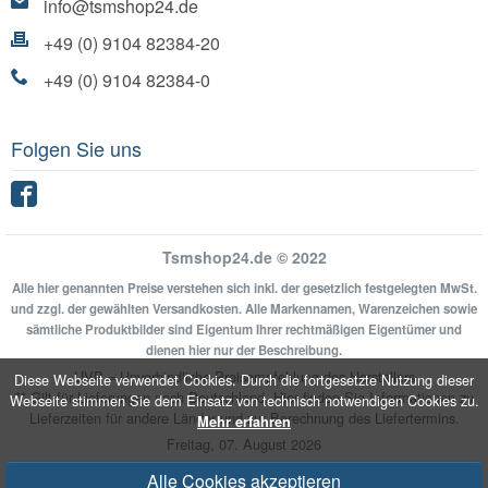
info@tsmshop24.de
+49 (0) 9104 82384-20
+49 (0) 9104 82384-0
Folgen Sie uns
Facebook
Tsmshop24.de © 2022
Alle hier genannten Preise verstehen sich inkl. der gesetzlich festgelegten MwSt.
und zzgl. der gewählten Versandkosten. Alle Markennamen, Warenzeichen sowie
sämtliche Produktbilder sind Eigentum Ihrer rechtmäßigen Eigentümer und
dienen hier nur der Beschreibung.
UVP = Unverbindliche Preisempfehlung des Herstellers
Diese Webseite verwendet Cookies. Durch die fortgesetzte Nutzung dieser
** Gilt für Lieferungen nach Deutschland.
Hier
finden Sie Informationen zu
Webseite stimmen Sie dem Einsatz von technisch notwendigen Cookies zu.
Lieferzeiten für andere Länder und zur Berechnung des Liefertermins.
Mehr erfahren
Freitag, 07. August 2026
Alle Cookies akzeptieren