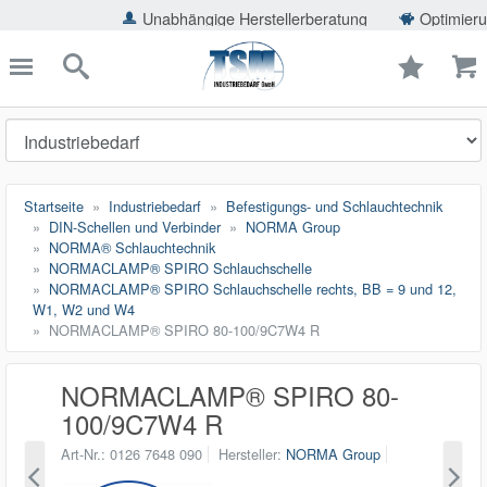
ießen
Unabhängige Herstellerberatung
Optimierung de
TSMShop24.de
schließen
Suche
Startseite
Industriebedarf
Befestigungs- und Schlauchtechnik
DIN-Schellen und Verbinder
NORMA Group
NORMA® Schlauchtechnik
NORMACLAMP® SPIRO Schlauchschelle
NORMACLAMP® SPIRO Schlauchschelle rechts, BB = 9 und 12,
W1, W2 und W4
NORMACLAMP® SPIRO 80-100/9C7W4 R
NORMACLAMP® SPIRO 80-
100/9C7W4 R
Art-Nr.
0126 7648 090
Hersteller
NORMA Group