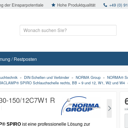
g der Einsparpotentiale
Hohe Produktqualität
+49 (0) 9
mung / Restposten
auchtechnik
DIN-Schellen und Verbinder
NORMA Group
NORMA® Sch
CLAMP® SPIRO Schlauchschelle rechts, BB = 9 und 12, W1, W2 und W4
0-150/12C7W1 R
p
in
M
® SPIRO
ist eine professionelle Lösung zur