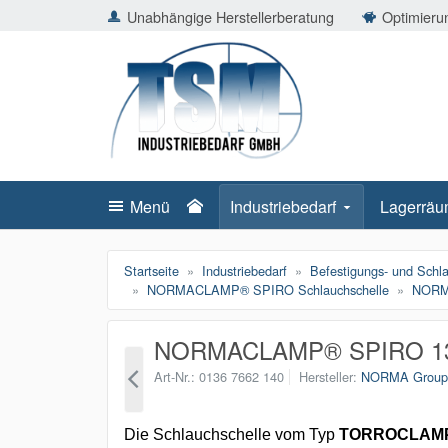
ießen
Unabhängige Herstellerberatung
Optimierun
TSMShop24.de
schließen
Suche
schließen
Suche
Menü
Industriebedarf
Lagerräu
Startseite
Industriebedarf
Befestigungs- und Schl
NORMACLAMP® SPIRO Schlauchschelle
NORMA
NORMACLAMP® SPIRO 13
Art-Nr.
0136 7662 140
Hersteller
NORMA Grou
Die Schlauchschelle vom Typ
TORROCLAMP