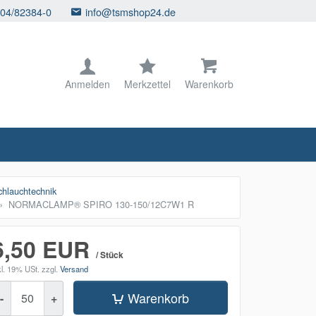
104/82384-0
info@tsmshop24.de
Anmelden
Merkzettel
Warenkorb
lauchtechnik
NORMACLAMP® SPIRO 130-150/12C7W1 R
6,50 EUR
/ Stück
kl. 19% USt.
zzgl.
Versand
enge
Warenkorb
-
+