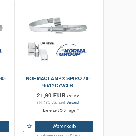
0-
NORMACLAMP® SPIRO 70-
90/12C7W4 R
21,90 EUR
/ Stück
inkl. 19% USt.
zzgl.
Versand
Lieferzeit 3-5 Tage **
Warenkorb
Mindestmenge: 50 Stück