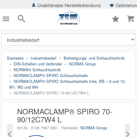
ießen
Unabhängige Herstellerberatung
Optimierung der Einsp
TSMShop24.de
schließen
Suche
Startseite
Industriebedarf
Befestigungs- und Schlauchtechnik
DIN-Schellen und Verbinder
NORMA Group
NORMA® Schlauchtechnik
NORMACLAMP® SPIRO Schlauchschelle
NORMACLAMP® SPIRO Schlauchschelle links, BB = 9 und 12,
W1, W2 und W4
NORMACLAMP® SPIRO 70-90/12C7W4 L
NORMACLAMP® SPIRO 70-
90/12C7W4 L
Art-Nr.
0136 7667 080
Hersteller
NORMA Group