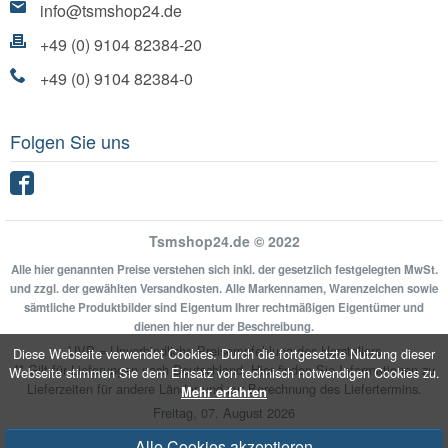
info@tsmshop24.de
+49 (0) 9104 82384-20
+49 (0) 9104 82384-0
Folgen Sie uns
Facebook
Tsmshop24.de © 2022
Alle hier genannten Preise verstehen sich inkl. der gesetzlich festgelegten MwSt.
und zzgl. der gewählten Versandkosten. Alle Markennamen, Warenzeichen sowie
sämtliche Produktbilder sind Eigentum Ihrer rechtmäßigen Eigentümer und
dienen hier nur der Beschreibung.
UVP = Unverbindliche Preisempfehlung des Herstellers
Diese Webseite verwendet Cookies. Durch die fortgesetzte Nutzung dieser
** Gilt für Lieferungen nach Deutschland.
Hier
finden Sie Informationen zu
Webseite stimmen Sie dem Einsatz von technisch notwendigen Cookies zu.
Lieferzeiten für andere Länder und zur Berechnung des Liefertermins.
Mehr erfahren
Freitag, 07. August 2026
Alle Cookies akzeptieren