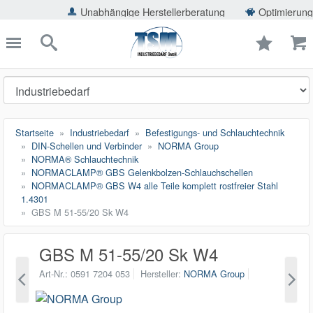
ießen
Unabhängige Herstellerberatung
Optimierung der 
TSMShop24.de
schließen
Suche
Startseite
Industriebedarf
Befestigungs- und Schlauchtechnik
DIN-Schellen und Verbinder
NORMA Group
NORMA® Schlauchtechnik
NORMACLAMP® GBS Gelenkbolzen-Schlauchschellen
NORMACLAMP® GBS W4 alle Teile komplett rostfreier Stahl
1.4301
GBS M 51-55/20 Sk W4
GBS M 51-55/20 Sk W4
Art-Nr.
0591 7204 053
Hersteller
NORMA Group