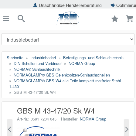
ießen
Unabhängige Herstellerberatung
Optimierung der Eins
TSMShop24.de
schließen
Suche
Startseite
Industriebedarf
Befestigungs- und Schlauchtechnik
DIN-Schellen und Verbinder
NORMA Group
NORMA® Schlauchtechnik
NORMACLAMP® GBS Gelenkbolzen-Schlauchschellen
NORMACLAMP® GBS W4 alle Teile komplett rostfreier Stahl
1.4301
GBS M 43-47/20 Sk W4
GBS M 43-47/20 Sk W4
Art-Nr.
0591 7204 045
Hersteller
NORMA Group