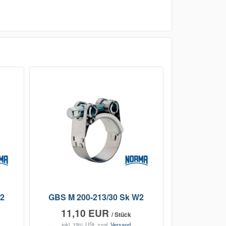
W2
GBS M 200-213/30 Sk W2
11,10 EUR
/ Stück
inkl. 19% USt.
zzgl.
Versand