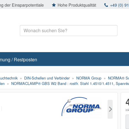
g der Einsparpotentiale
Hohe Produktqualität
+49 (0) 9
mung / Restposten
auchtechnik
DIN-Schellen und Verbinder
NORMA Group
NORMA® Sch
len
NORMACLAMP® GBS W2 Band : rostfr. Stahl 1.4510/1.4511, Spannkopf
p
in
M