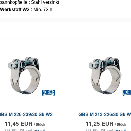
pannkopfteile : Stahl verzinkt
Werkstoff W2 :
Min. 72 h
BS M 226-239/30 Sk W2
GBS M 213-226/30 Sk 
11,45 EUR
11,25 EUR
/ Stück
/ Stück
inkl. 19% USt.
zzgl.
Versand
inkl. 19% USt.
zzgl.
Versand