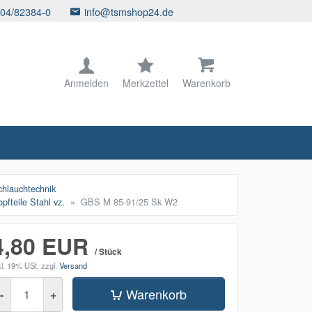
104/82384-0
info@tsmshop24.de
Anmelden
Merkzettel
Warenkorb
lauchtechnik
teile Stahl vz.
GBS M 85-91/25 Sk W2
4,80 EUR
/ Stück
kl. 19% USt.
zzgl.
Versand
enge
Warenkorb
-
+