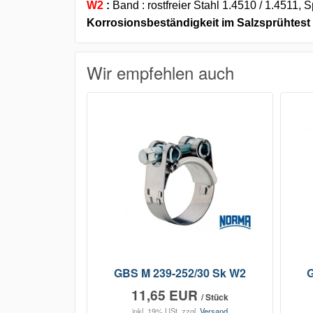
W2
:
Band : rostfreier Stahl 1.4510 / 1.4511, S
Korrosionsbeständigkeit im Salzsprühtest 
Wir empfehlen auch
GBS M 239-252/30 Sk W2
G
11,65 EUR
/ Stück
inkl. 19% USt.
zzgl.
Versand