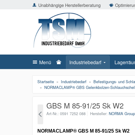
ießen
Unabhängige Herstellerberatung
Optimierun
TSMShop24.de
schließen
Suche
schließen
Suche
Menü
Industriebedarf
Lagerräu
Startseite
Industriebedarf
Befestigungs- und Schl
NORMACLAMP® GBS Gelenkbolzen-Schlauchschel
GBS M 85-91/25 Sk W2
Art-Nr.
0591 7252 088
Hersteller
NORMA Grou
NORMACLAMP® GBS M 85-91/25 Sk W2