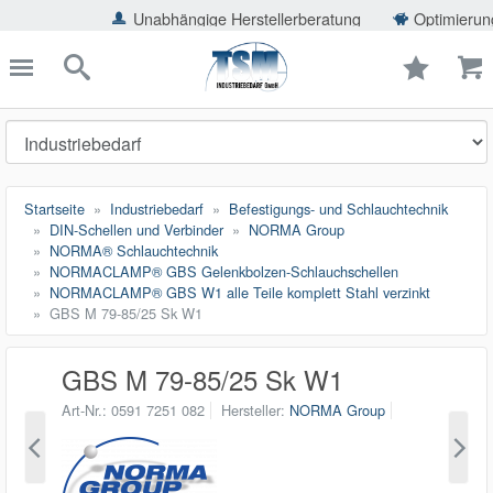
ießen
Unabhängige Herstellerberatung
Optimierung der Einsp
TSMShop24.de
schließen
Suche
Startseite
Industriebedarf
Befestigungs- und Schlauchtechnik
DIN-Schellen und Verbinder
NORMA Group
NORMA® Schlauchtechnik
NORMACLAMP® GBS Gelenkbolzen-Schlauchschellen
NORMACLAMP® GBS W1 alle Teile komplett Stahl verzinkt
GBS M 79-85/25 Sk W1
GBS M 79-85/25 Sk W1
Art-Nr.
0591 7251 082
Hersteller
NORMA Group