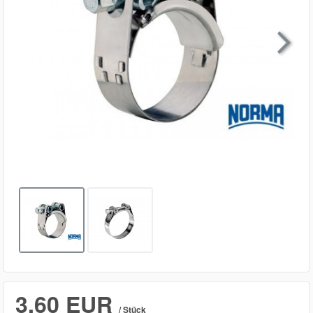

3,60 EUR
/ Stück