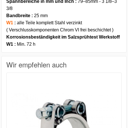
Spannbereiche in mm und Inch :
79–85mm - 3 1/8–3
3/8
Bandbreite :
25 mm
W1
:
alle Teile komplett Stahl verzinkt
( Verschlusskomponenten Chrom VI frei beschichtet )
Korrosionsbeständigkeit im Salzsprühtest Werkstoff
W1 :
Min. 72 h
Wir empfehlen auch