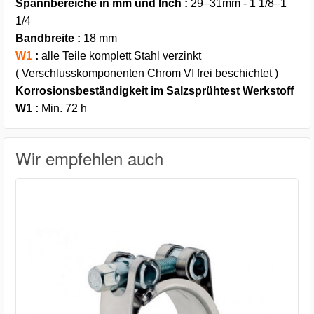
Spannbereiche in mm und Inch :
29–31mm - 1 1/8–1
1/4
Bandbreite :
18 mm
W1
:
alle Teile komplett Stahl verzinkt
( Verschlusskomponenten Chrom VI frei beschichtet )
Korrosionsbeständigkeit im Salzsprühtest Werkstoff
W1 :
Min. 72 h
Wir empfehlen auch