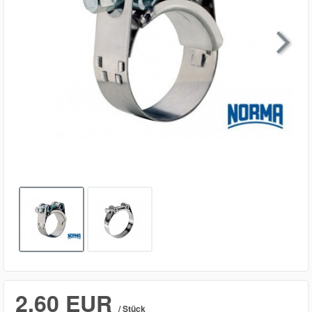

2,60 EUR
/ Stück