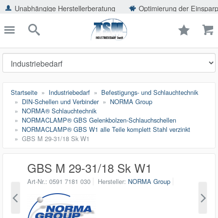
ießen
ängige Herstellerberatung
Optimierung der Einsparpotentiale
TSMShop24.de
schließen
Suche
Startseite
Industriebedarf
Befestigungs- und Schlauchtechnik
DIN-Schellen und Verbinder
NORMA Group
NORMA® Schlauchtechnik
NORMACLAMP® GBS Gelenkbolzen-Schlauchschellen
NORMACLAMP® GBS W1 alle Teile komplett Stahl verzinkt
GBS M 29-31/18 Sk W1
GBS M 29-31/18 Sk W1
Art-Nr.
0591 7181 030
Hersteller
NORMA Group