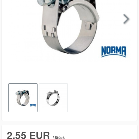

2,55 EUR
/ Stück