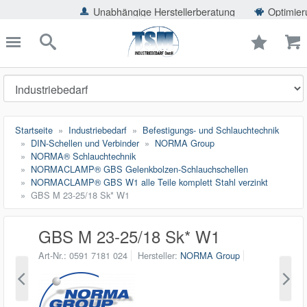
ießen
Unabhängige Herstellerberatung
Optimierung der E
TSMShop24.de
schließen
Suche
Startseite
Industriebedarf
Befestigungs- und Schlauchtechnik
DIN-Schellen und Verbinder
NORMA Group
NORMA® Schlauchtechnik
NORMACLAMP® GBS Gelenkbolzen-Schlauchschellen
NORMACLAMP® GBS W1 alle Teile komplett Stahl verzinkt
GBS M 23-25/18 Sk* W1
GBS M 23-25/18 Sk* W1
Art-Nr.
0591 7181 024
Hersteller
NORMA Group