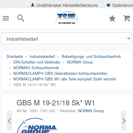
ießen
Unabhängige Herstellerberatung
Optimierung der Einsp
TSMShop24.de
schließen
Suche
Startseite
Industriebedarf
Befestigungs- und Schlauchtechnik
DIN-Schellen und Verbinder
NORMA Group
NORMA® Schlauchtechnik
NORMACLAMP® GBS Gelenkbolzen-Schlauchschellen
NORMACLAMP® GBS W1 alle Teile komplett Stahl verzinkt
GBS M 19-21/18 Sk* W1
GBS M 19-21/18 Sk* W1
Art-Nr.
0591 7181 020
Hersteller
NORMA Group