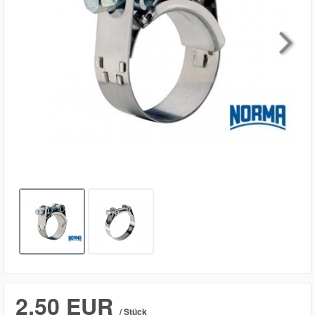

2,50 EUR
/ Stück