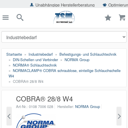
ießen
Unabhängige Herstellerberatung
Optimierung der Einsp
TSMShop24.de
schließen
Suche
Startseite
Industriebedarf
Befestigungs- und Schlauchtechnik
DIN-Schellen und Verbinder
NORMA Group
NORMA® Schlauchtechnik
NORMACLAMP® COBRA schraublose, einteilige Schlauchschelle
W4
COBRA® 28/8 W4
COBRA® 28/8 W4
Art-Nr.
0108 7006 028
Hersteller
NORMA Group