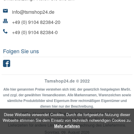
info@tsmshop24.de
+49 (0) 9104 82384-20
+49 (0) 9104 82384-0
Folgen Sie uns
Facebook
Tsmshop24.de © 2022
Alle hier genannten Preise verstehen sich inkl. der gesetzlich festgelegten MwSt.
und zzgl. der gewählten Versandkosten. Alle Markennamen, Warenzeichen sowie
sämtliche Produktbilder sind Eigentum Ihrer rechtmäßigen Eigentümer und
dienen hier nur der Beschreibung.
UVP = Unverbindliche Preisempfehlung des Herstellers
Diese Webseite verwendet Cookies. Durch die fortgesetzte Nutzung dieser
** Gilt für Lieferungen nach Deutschland.
Hier
finden Sie Informationen zu
Webseite stimmen Sie dem Einsatz von technisch notwendigen Cookies zu.
Lieferzeiten für andere Länder und zur Berechnung des Liefertermins.
Mehr erfahren
Sonntag, 09. August 2026