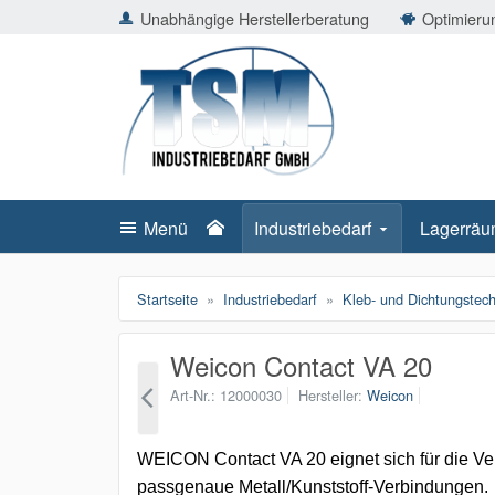
ießen
Unabhängige Herstellerberatung
Optimierun
TSMShop24.de
schließen
Suche
schließen
Suche
Menü
Industriebedarf
Lagerräu
Startseite
Industriebedarf
Kleb- und Dichtungstech
Weicon Contact VA 20
Art-Nr.
12000030
Hersteller
Weicon
WEICON Contact VA 20 eignet sich für die Ve
passgenaue Metall/Kunststoff-Verbindungen.