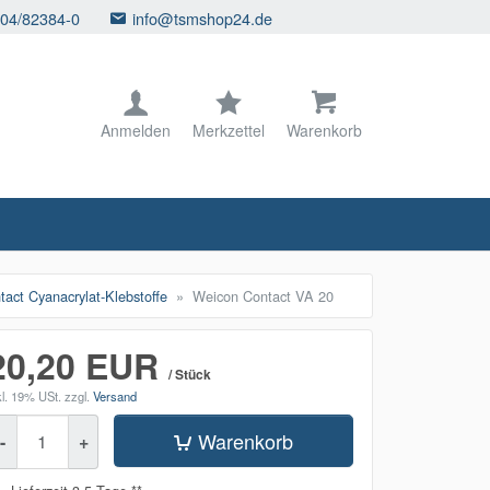
104/82384-0
info@tsmshop24.de
Anmelden
Merkzettel
Warenkorb
act Cyanacrylat-Klebstoffe
Weicon Contact VA 20
20,20 EUR
/ Stück
kl. 19% USt.
zzgl.
Versand
enge
Warenkorb
-
+