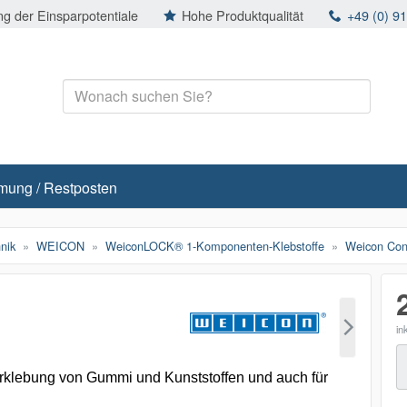
g der Einsparpotentiale
Hohe Produktqualität
+49 (0) 9
mung / Restposten
nik
WEICON
WeiconLOCK® 1-Komponenten-Klebstoffe
Weicon Cont
in
M
rklebung von Gummi und Kunststoffen und auch für