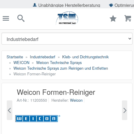
ießen
Unabhängige Herstellerberatung
Optimierung der Ei
TSMShop24.de
schließen
Suche
Startseite
Industriebedarf
Kleb- und Dichtungstechnik
WEICON
Weicon Technische Sprays
Weicon Technische Sprays zum Reinigen und Entfetten
Weicon Formen-Reiniger
Weicon Formen-Reiniger
Art-Nr.
11203550
Hersteller
Weicon