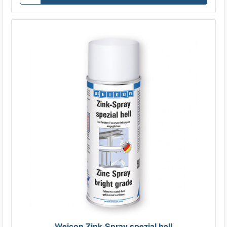
Weicon Zink-Spray spezial hell