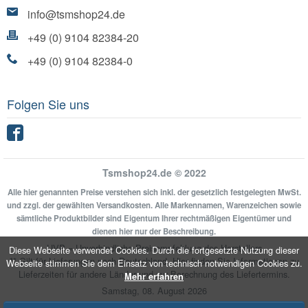
info@tsmshop24.de
+49 (0) 9104 82384-20
+49 (0) 9104 82384-0
Folgen Sie uns
Facebook
Tsmshop24.de © 2022
Alle hier genannten Preise verstehen sich inkl. der gesetzlich festgelegten MwSt.
und zzgl. der gewählten Versandkosten. Alle Markennamen, Warenzeichen sowie
sämtliche Produktbilder sind Eigentum Ihrer rechtmäßigen Eigentümer und
dienen hier nur der Beschreibung.
UVP = Unverbindliche Preisempfehlung des Herstellers
Diese Webseite verwendet Cookies. Durch die fortgesetzte Nutzung dieser
** Gilt für Lieferungen nach Deutschland.
Hier
finden Sie Informationen zu
Webseite stimmen Sie dem Einsatz von technisch notwendigen Cookies zu.
Lieferzeiten für andere Länder und zur Berechnung des Liefertermins.
Mehr erfahren
Samstag, 08. August 2026