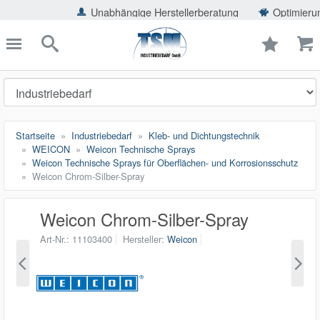
ießen
Unabhängige Herstellerberatung
Optimierung der Ein
TSMShop24.de
schließen
Suche
Startseite
Industriebedarf
Kleb- und Dichtungstechnik
WEICON
Weicon Technische Sprays
Weicon Technische Sprays für Oberflächen- und Korrosionsschutz
Weicon Chrom-Silber-Spray
Weicon Chrom-Silber-Spray
Art-Nr.
11103400
Hersteller
Weicon