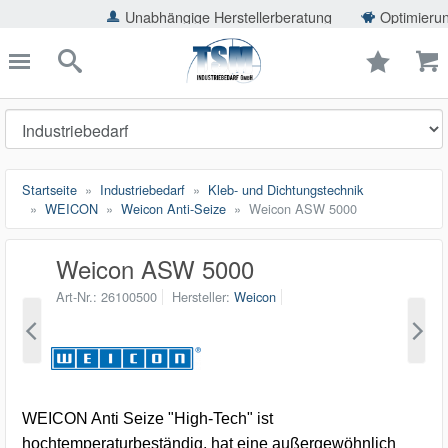
ießen
Unabhängige Herstellerberatung
Optimierung der Einsp
TSMShop24.de
schließen
Suche
Startseite
Industriebedarf
Kleb- und Dichtungstechnik
WEICON
Weicon Anti-Seize
Weicon ASW 5000
Weicon ASW 5000
Art-Nr.
26100500
Hersteller
Weicon
WEICON Anti Seize "High-Tech" ist
hochtemperaturbeständig, hat eine außergewöhnlich