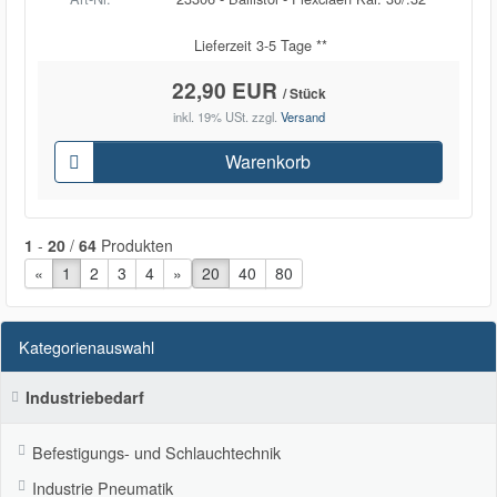
Lieferzeit 3-5 Tage **
22,90 EUR
/ Stück
inkl. 19% USt.
zzgl.
Versand
Warenkorb
1
-
20
/
64
Produkten
«
vorherige Seite
1
2
3
4
nächste Seite
»
20
40
80
Kategorienauswahl
Industriebedarf
Befestigungs- und Schlauchtechnik
Industrie Pneumatik