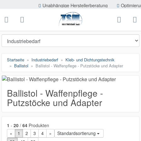
ließen
Unabhängige Herstellerberatung
Optimierung der Ei
TSMShop24.de
schließen
Suche
Startseite
Industriebedarf
Kleb- und Dichtungstechnik
Ballistol
Ballistol - Waffenpflege - Putzstöcke und Adapter
Ballistol - Waffenpflege -
Putzstöcke und Adapter
1
-
20
/
64
Produkten
«
vorherige Seite
1
2
3
4
nächste Seite
»
Standardsortierung