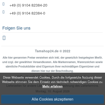
+49 (0) 9104 82384-20
+49 (0) 9104 82384-0
Folgen Sie uns
Facebook
Tsmshop24.de © 2022
Alle hier genannten Preise verstehen sich inkl. der gesetzlich festgelegten MwSt.
und zzgl. der gewählten Versandkosten. Alle Markennamen, Warenzeichen sowie
sämtliche Produktbilder sind Eigentum Ihrer rechtmäßigen Eigentümer und
dienen hier nur der Beschreibung.
UVP = Unverbindliche Preisempfehlung des Herstellers
Diese Webseite verwendet Cookies. Durch die fortgesetzte Nutzung dieser
** Gilt für Lieferungen nach Deutschland.
Hier
finden Sie Informationen zu
Webseite stimmen Sie dem Einsatz von technisch notwendigen Cookies zu.
Lieferzeiten für andere Länder und zur Berechnung des Liefertermins.
Mehr erfahren
Montag, 10. August 2026
Alle Cookies akzeptieren
Umgesetzt mit
xonic-solutions Shopsoftware