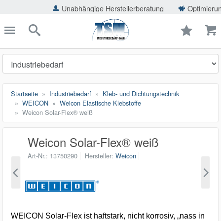
ießen
Unabhängige Herstellerberatung
Optimierung der 
TSMShop24.de
schließen
Suche
Startseite
Industriebedarf
Kleb- und Dichtungstechnik
WEICON
Weicon Elastische Klebstoffe
Weicon Solar-Flex® weiß
Weicon Solar-Flex® weiß
Art-Nr.
13750290
Hersteller
Weicon
WEICON Solar-Flex ist haftstark, nicht korrosiv, „nass in