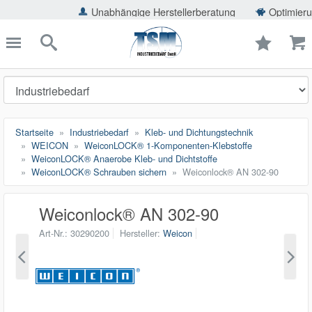
ießen
Unabhängige Herstellerberatung
Optimierung der Ei
TSMShop24.de
schließen
Suche
Startseite
Industriebedarf
Kleb- und Dichtungstechnik
WEICON
WeiconLOCK® 1-Komponenten-Klebstoffe
WeiconLOCK® Anaerobe Kleb- und Dichtstoffe
WeiconLOCK® Schrauben sichern
Weiconlock® AN 302-90
Weiconlock® AN 302-90
Art-Nr.
30290200
Hersteller
Weicon