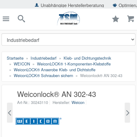
ießen
Unabhängige Herstellerberatung
Optimierung der E
TSMShop24.de
schließen
Suche
Startseite
Industriebedarf
Kleb- und Dichtungstechnik
WEICON
WeiconLOCK® 1-Komponenten-Klebstoffe
WeiconLOCK® Anaerobe Kleb- und Dichtstoffe
WeiconLOCK® Schrauben sichern
Weiconlock® AN 302-43
Weiconlock® AN 302-43
Art-Nr.
30243110
Hersteller
Weicon