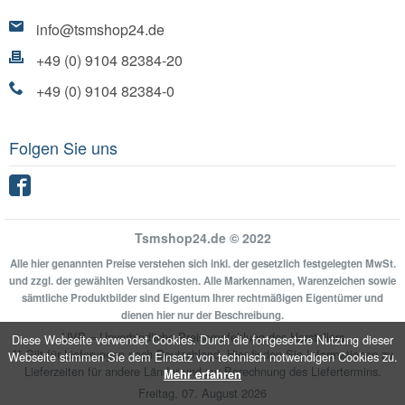
info@tsmshop24.de
+49 (0) 9104 82384-20
+49 (0) 9104 82384-0
Folgen Sie uns
Facebook
Tsmshop24.de © 2022
Alle hier genannten Preise verstehen sich inkl. der gesetzlich festgelegten MwSt.
und zzgl. der gewählten Versandkosten. Alle Markennamen, Warenzeichen sowie
sämtliche Produktbilder sind Eigentum Ihrer rechtmäßigen Eigentümer und
dienen hier nur der Beschreibung.
UVP = Unverbindliche Preisempfehlung des Herstellers
Diese Webseite verwendet Cookies. Durch die fortgesetzte Nutzung dieser
** Gilt für Lieferungen nach Deutschland.
Hier
finden Sie Informationen zu
Webseite stimmen Sie dem Einsatz von technisch notwendigen Cookies zu.
Lieferzeiten für andere Länder und zur Berechnung des Liefertermins.
Mehr erfahren
Freitag, 07. August 2026