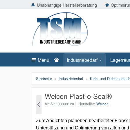
ießen
Unabhängige Herstellerberatung
Optimierun
TSMShop24.de
schließen
Suche
schließen
Suche
Menü
Industriebedarf
Lagerräu
Startseite
Industriebedarf
Kleb- und Dichtungstech
Weicon Plast-o-Seal®
Art-Nr.
30000120
Hersteller
Weicon
Zum Abdichten planeben bearbeiteter Flansc
Unterstützung und Optimierung von alten und n