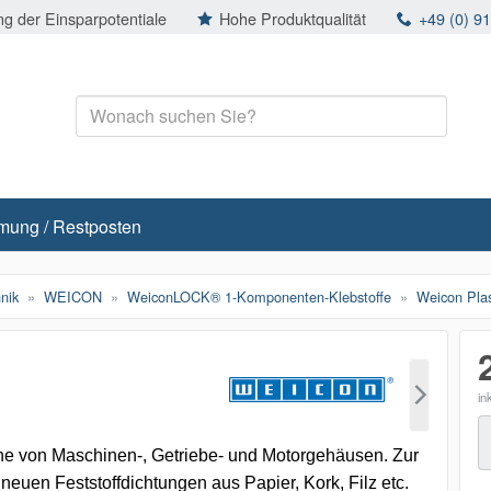
g der Einsparpotentiale
Hohe Produktqualität
+49 (0) 9
mung / Restposten
nik
WEICON
WeiconLOCK® 1-Komponenten-Klebstoffe
Weicon Pla
in
M
he von Maschinen-, Getriebe- und Motorgehäusen. Zur
euen Feststoffdichtungen aus Papier, Kork, Filz etc.