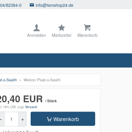
104/82384-0
info@tsmshop24.de
Anmelden
Merkzettel
Warenkorb
st-o-Seal®
Weicon Plast-o-Seal®
20,40 EUR
/ Stück
kl. 19% USt.
zzgl.
Versand
enge
Warenkorb
-
+