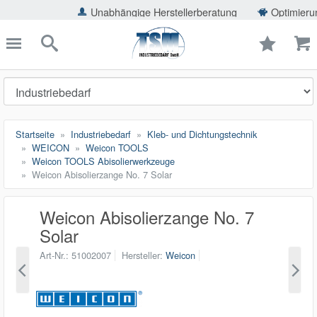
ießen
Unabhängige Herstellerberatung
Optimierung der Ei
TSMShop24.de
schließen
Suche
Startseite
Industriebedarf
Kleb- und Dichtungstechnik
WEICON
Weicon TOOLS
Weicon TOOLS Abisolierwerkzeuge
Weicon Abisolierzange No. 7 Solar
Weicon Abisolierzange No. 7
Solar
Art-Nr.
51002007
Hersteller
Weicon