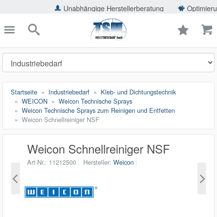
ießen
Unabhängige Herstellerberatung
Optimierung der E
TSMShop24.de
schließen
Suche
Startseite
Industriebedarf
Kleb- und Dichtungstechnik
WEICON
Weicon Technische Sprays
Weicon Technische Sprays zum Reinigen und Entfetten
Weicon Schnellreiniger NSF
Weicon Schnellreiniger NSF
Art-Nr.
11212500
Hersteller
Weicon