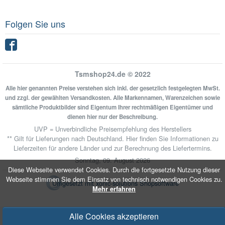
Folgen Sie uns
Facebook
Tsmshop24.de © 2022
Alle hier genannten Preise verstehen sich inkl. der gesetzlich festgelegten MwSt.
und zzgl. der gewählten Versandkosten. Alle Markennamen, Warenzeichen sowie
sämtliche Produktbilder sind Eigentum Ihrer rechtmäßigen Eigentümer und
dienen hier nur der Beschreibung.
UVP = Unverbindliche Preisempfehlung des Herstellers
** Gilt für Lieferungen nach Deutschland.
Hier
finden Sie Informationen zu
Lieferzeiten für andere Länder und zur Berechnung des Liefertermins.
Sonntag, 09. August 2026
Diese Webseite verwendet Cookies. Durch die fortgesetzte Nutzung dieser
Webseite stimmen Sie dem Einsatz von technisch notwendigen Cookies zu.
Umgesetzt mit
xonic-solutions Shopsoftware
Mehr erfahren
Alle Cookies akzeptieren