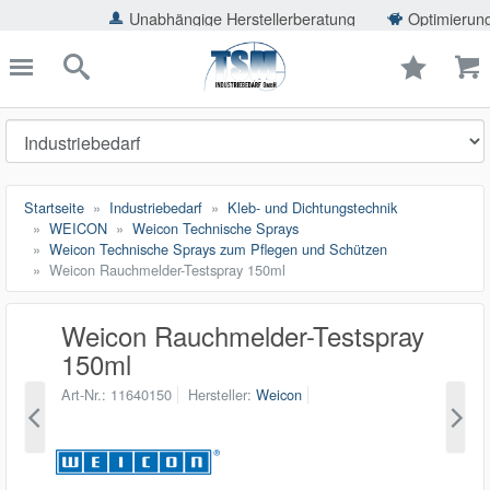
ießen
Unabhängige Herstellerberatung
Optimierung der 
TSMShop24.de
schließen
Suche
Startseite
Industriebedarf
Kleb- und Dichtungstechnik
WEICON
Weicon Technische Sprays
Weicon Technische Sprays zum Pflegen und Schützen
Weicon Rauchmelder-Testspray 150ml
Weicon Rauchmelder-Testspray
150ml
Art-Nr.
11640150
Hersteller
Weicon