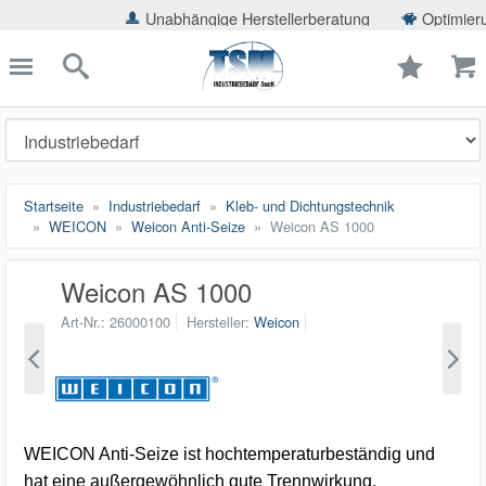
ießen
Unabhängige Herstellerberatung
Optimierung der Ein
TSMShop24.de
schließen
Suche
Startseite
Industriebedarf
Kleb- und Dichtungstechnik
WEICON
Weicon Anti-Seize
Weicon AS 1000
Weicon AS 1000
Art-Nr.
26000100
Hersteller
Weicon
WEICON Anti-Seize ist hochtemperaturbeständig und
hat eine außergewöhnlich gute Trennwirkung.