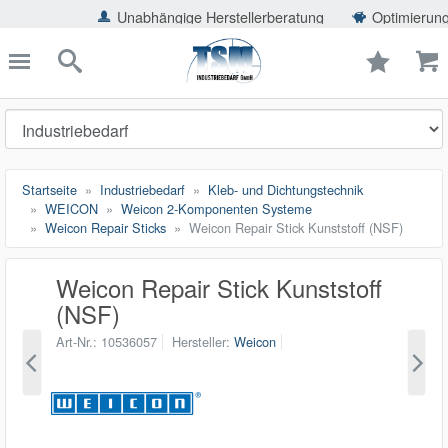
ießen
Unabhängige Herstellerberatung
Optimierung der Einspa
TSMShop24.de
schließen
Suche
Startseite
Industriebedarf
Kleb- und Dichtungstechnik
WEICON
Weicon 2-Komponenten Systeme
Weicon Repair Sticks
Weicon Repair Stick Kunststoff (NSF)
Weicon Repair Stick Kunststoff
(NSF)
Art-Nr.
10536057
Hersteller
Weicon