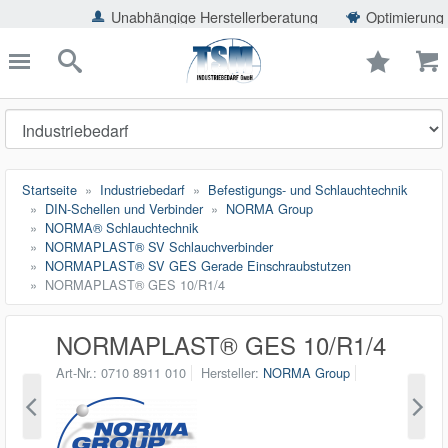
ießen
Unabhängige Herstellerberatung
Optimierung der Einsparp
TSMShop24.de
schließen
Suche
Startseite
Industriebedarf
Befestigungs- und Schlauchtechnik
DIN-Schellen und Verbinder
NORMA Group
NORMA® Schlauchtechnik
NORMAPLAST® SV Schlauchverbinder
NORMAPLAST® SV GES Gerade Einschraubstutzen
NORMAPLAST® GES 10/R1/4
NORMAPLAST® GES 10/R1/4
Art-Nr.
0710 8911 010
Hersteller
NORMA Group