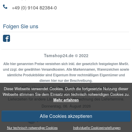
+49 (0) 9104 82384-0
Folgen Sie uns
Facebook
Tsmshop24.de © 2022
Alle hier genannten Preise verstehen sich inkl. der gesetzlich festgelegten MwSt.
und zzgl. der gewählten Versandkosten. Alle Markennamen, Warenzeichen sowie
sämtliche Produktbilder sind Eigentum Ihrer rechtmäßigen Eigentümer und
dienen hier nur der Beschreibung.
UVP = Unverbindliche Preisempfehlung des Herstellers
Diese Webseite verwendet Cookies. Durch die fortgesetzte Nutzung dieser
** Gilt für Lieferungen nach Deutschland.
Hier
finden Sie Informationen zu
Webseite stimmen Sie dem Einsatz von technisch notwendigen Cookies zu.
Lieferzeiten für andere Länder und zur Berechnung des Liefertermins.
Mehr erfahren
Donnerstag, 06. August 2026
Alle Cookies akzeptieren
Umgesetzt mit
xonic-solutions Shopsoftware
Nur technisch notwendige Cookies
Individuelle Cookieeinstellungen