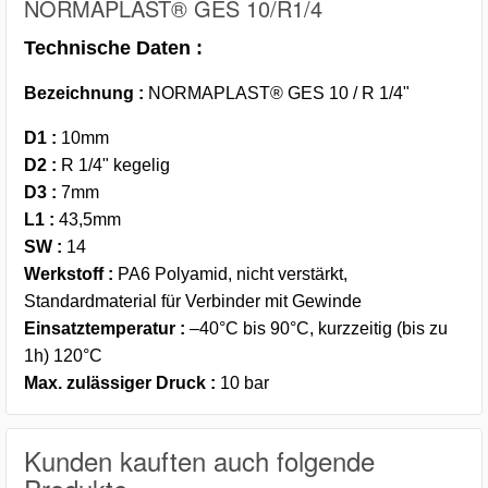
NORMAPLAST® GES 10/R1/4
Technische Daten :
Bezeichnung :
NORMAPLAST® GES 10 / R 1/4"
D1
:
10mm
D2
:
R 1/4" kegelig
D3
:
7mm
L1
:
43,5mm
SW :
14
Werkstoff
:
PA6 Polyamid, nicht verstärkt,
Standardmaterial für Verbinder mit Gewinde
Einsatztemperatur
:
–40°C bis 90°C, kurzzeitig (bis zu
1h) 120°C
Max. zulässiger Druck :
10 bar
Kunden kauften auch folgende