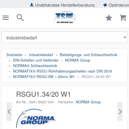
ießen
Unabhängige Herstellerberatung
Optimierung der Eins
TSMShop24.de
schließen
Suche
Startseite
Industriebedarf
Befestigungs- und Schlauchtechnik
DIN-Schellen und Verbinder
NORMA Group
NORMA® Schlauchtechnik
NORMAFIX® RSGU Rohrhalterungsschellen nach DIN 3016
NORMAFIX® RSGU BB = 20mm W1
RSGU1.34/20 W1
RSGU1.34/20 W1
Art-Nr.
0941 8920 034
Hersteller
NORMA Group