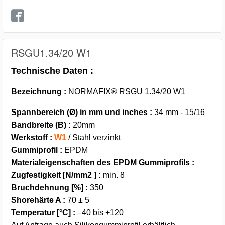
RSGU1.34/20 W1
Technische Daten :
Bezeichnung :
NORMAFIX® RSGU 1.34/20 W1
Spannbereich (Ø) in mm und inches :
34 mm - 15/16
Bandbreite (B) :
20mm
Werkstoff :
W1
/ Stahl verzinkt
Gummiprofil :
EPDM
Materialeigenschaften des EPDM Gummiprofils :
Zugfestigkeit [N/mm2 ] :
min. 8
Bruchdehnung [%] :
350
Shorehärte A :
70 ± 5
Temperatur [°C] :
–40 bis +120