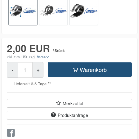
2,00 EUR
/ Stück
inkl. 19% USt.
zzgl.
Versand
Menge
Warenkorb
-
+
Lieferzeit 3-5 Tage **
Merkzettel
Produktanfrage