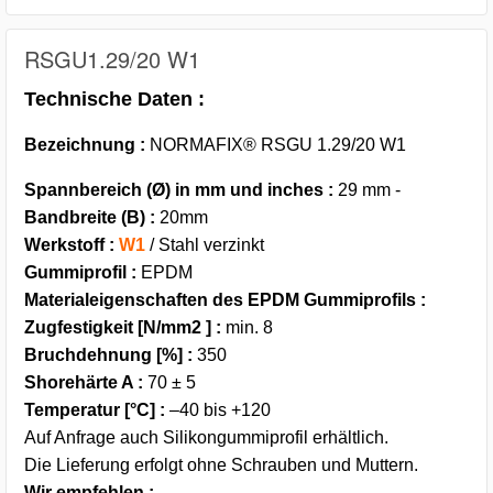
RSGU1.29/20 W1
Technische Daten :
Bezeichnung :
NORMAFIX® RSGU 1.29/20 W1
Spannbereich (Ø) in mm und inches :
29 mm -
Bandbreite (B) :
20mm
Werkstoff :
W1
/ Stahl verzinkt
Gummiprofil :
EPDM
Materialeigenschaften des EPDM Gummiprofils :
Zugfestigkeit [N/mm2 ] :
min. 8
Bruchdehnung [%] :
350
Shorehärte A :
70 ± 5
Temperatur [°C] :
–40 bis +120
Auf Anfrage auch Silikongummiprofil erhältlich.
Die Lieferung erfolgt ohne Schrauben und Muttern.
Wir empfehlen :