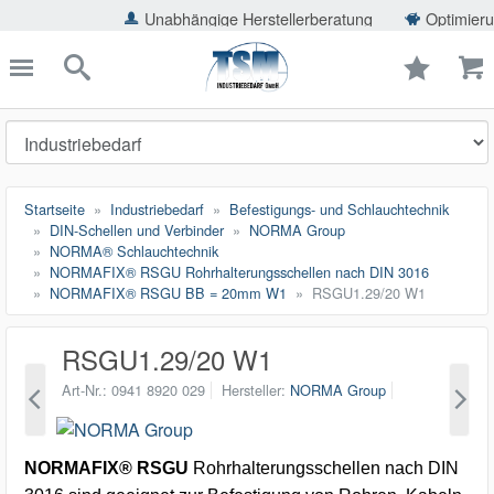
ießen
Unabhängige Herstellerberatung
Optimierung der
TSMShop24.de
schließen
Suche
Startseite
Industriebedarf
Befestigungs- und Schlauchtechnik
DIN-Schellen und Verbinder
NORMA Group
NORMA® Schlauchtechnik
NORMAFIX® RSGU Rohrhalterungsschellen nach DIN 3016
NORMAFIX® RSGU BB = 20mm W1
RSGU1.29/20 W1
RSGU1.29/20 W1
Art-Nr.
0941 8920 029
Hersteller
NORMA Group
NORMAFIX® RSGU
Rohrhalterungsschellen nach DIN